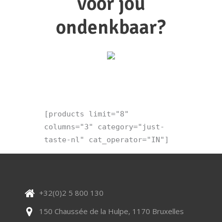
voor jou
ondenkbaar?
[products limit="8" 
columns="3" category="just-
taste-nl" cat_operator="IN"]
+32(0)2 5 800 130
150 Chaussée de la Hulpe, 1170 Bruxelles