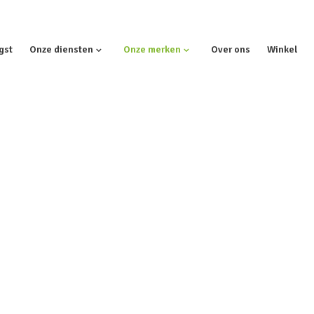
gst
Onze diensten
Onze merken
Over ons
Winkel