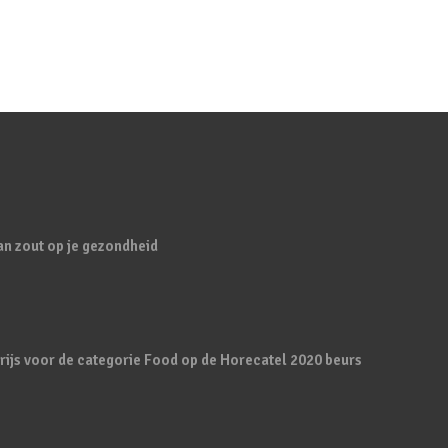
an zout op je gezondheid
rijs voor de categorie Food op de Horecatel 2020 beurs