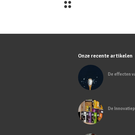
Onze recente artikelen
De effecten v
De Innovatiep